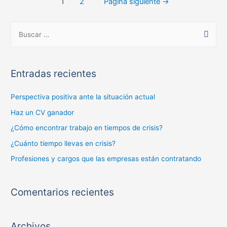
Navegación
1
2
Página siguiente
→
de
B
entradas
u
s
c
Entradas recientes
a
r
Perspectiva positiva ante la situación actual
:
Haz un CV ganador
¿Cómo encontrar trabajo en tiempos de crisis?
¿Cuánto tiempo llevas en crisis?
Profesiones y cargos que las empresas están contratando
Comentarios recientes
Archivos