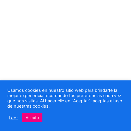
Usamos cookies en nuestro sitio web para brindarte la
mejor experiencia recordando tus preferencias cada vez
que nos visitas. Al hacer clic en "Aceptar", aceptas el uso
de nuestras cookies.
Leer
Acepto