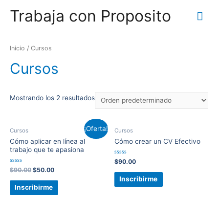
Trabaja con Proposito
Inicio
/ Cursos
Cursos
Mostrando los 2 resultados
¡Oferta!
Cursos
Cursos
Cómo aplicar en línea al
Cómo crear un CV Efectivo
trabajo que te apasiona
Valorado
$
90.00
con
Valorado
$
90.00
$
50.00
0
con
de
Inscribirme
0
5
de
Inscribirme
5